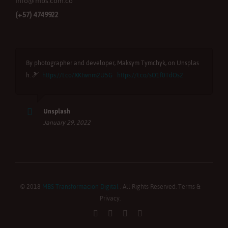
Info@mbs.com.co
(+57) 4749922
By photographer and developer, Maksym Tymchyk, on Unsplas
B
h. 🎿
https://t.co/XKtwnm2U5G
https://t.co/sO1f0TdOs2
u
Unsplash
January 29, 2022
© 2018
MBS Transformacion Digital
. All Rights Reserved. Terms &
Privacy.